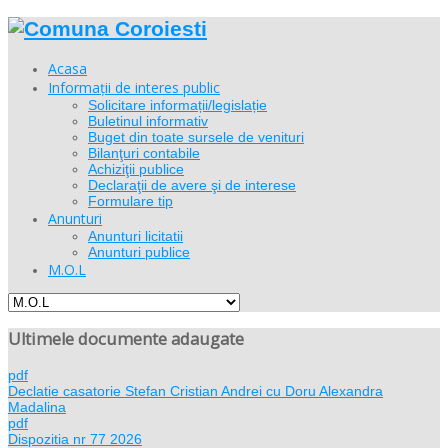
Acasa
Informații de interes public
Solicitare informații/legislație
Buletinul informativ
Buget din toate sursele de venituri
Bilanţuri contabile
Achiziţii publice
Declaraţii de avere şi de interese
Formulare tip
Anunturi
Anunturi licitatii
Anunturi publice
M.O.L
Ultimele documente adaugate
pdf
Declatie casatorie Stefan Cristian Andrei cu Doru Alexandra
Madalina
pdf
Dispozitia nr 77 2026