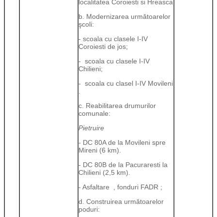
localitatea Coroiesti si Hreasca
b. Modernizarea următoarelor
şcoli:
- scoala cu clasele I-IV
Coroiesti de jos;
- scoala cu clasele I-IV
Chilieni;
- scoala cu clasel I-IV Movileni
.
c. Reabilitarea drumurilor
comunale:
Pietruire
-
DC 80A de la Movileni spre
Mireni (6 km).
- DC 80B de la Pacuraresti la
Chilieni (2,5 km).
- Asfaltare , fonduri FADR ;
d. Construirea următoarelor
poduri: