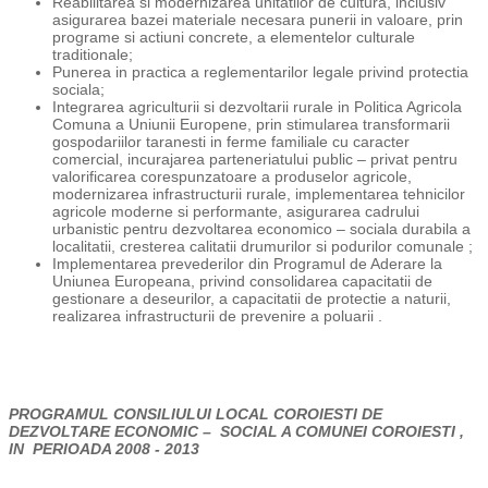
Reabilitarea si modernizarea unitatilor de cultura, inclusiv
asigurarea bazei materiale necesara punerii in valoare, prin
programe si actiuni concrete, a elementelor culturale
traditionale;
Punerea in practica a reglementarilor legale privind protectia
sociala;
Integrarea agriculturii si dezvoltarii rurale in Politica Agricola
Comuna a Uniunii Europene, prin stimularea transformarii
gospodariilor taranesti in ferme familiale cu caracter
comercial, incurajarea parteneriatului public – privat pentru
valorificarea corespunzatoare a produselor agricole,
modernizarea infrastructurii rurale, implementarea tehnicilor
agricole moderne si performante, asigurarea cadrului
urbanistic pentru dezvoltarea economico – sociala durabila a
localitatii, cresterea calitatii drumurilor si podurilor comunale ;
Implementarea prevederilor din Programul de Aderare la
Uniunea Europeana, privind consolidarea capacitatii de
gestionare a deseurilor, a capacitatii de protectie a naturii,
realizarea infrastructurii de prevenire a poluarii .
PROGRAMUL CONSILIULUI LOCAL COROIESTI DE
DEZVOLTARE ECONOMIC – SOCIAL A COMUNEI COROIESTI ,
IN PERIOADA 2008 - 2013