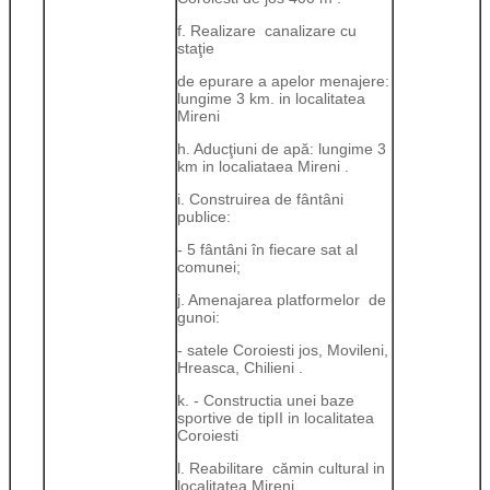
f. Realizare canalizare cu
staţie
de epurare a apelor menajere:
lungime 3 km. in localitatea
Mireni
h. Aducţiuni de apă: lungime 3
km in localiataea Mireni .
i. Construirea de fântâni
publice:
- 5 fântâni în fiecare sat al
comunei;
j. Amenajarea platformelor de
gunoi:
- satele Coroiesti jos, Movileni,
Hreasca, Chilieni .
k. - Constructia unei baze
sportive de tipII in localitatea
Coroiesti
l. Reabilitare cămin cultural in
localitatea Mireni.