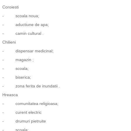
Coroiesti
- scoala noua;
- aductiune de apa;
- camin cultural .
Chilieni
- dispensar medicinal;
- magazin ;
- scoala;
- biserica;
- zona ferita de inundatii .
Hreasca
- comunitatea religioasa;
- curent electric
- drumuri pietruite
- scoala;