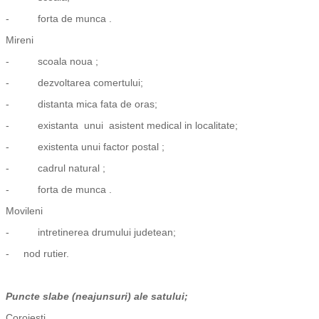
- forta de munca .
Mireni
- scoala noua ;
- dezvoltarea comertului;
- distanta mica fata de oras;
- existanta unui asistent medical in localitate;
- existenta unui factor postal ;
- cadrul natural ;
- forta de munca .
Movileni
- intretinerea drumului judetean;
- nod rutier.
Puncte slabe (neajunsuri) ale satului;
Coroiesti