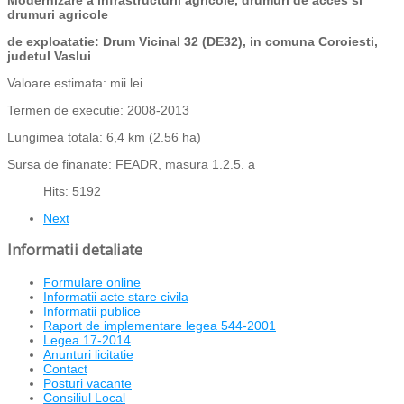
Modernizare a infrastructurii agricole, drumuri de acces si
drumuri agricole
de exploatatie: Drum Vicinal 32 (DE32), in comuna Coroiesti,
judetul Vaslui
Valoare estimata: mii lei .
Termen de executie: 2008-2013
Lungimea totala: 6,4 km (2.56 ha)
Sursa de finanate: FEADR, masura 1.2.5. a
Hits: 5192
Next
Informatii detaliate
Formulare online
Informatii acte stare civila
Informatii publice
Raport de implementare legea 544-2001
Legea 17-2014
Anunturi licitatie
Contact
Posturi vacante
Consiliul Local