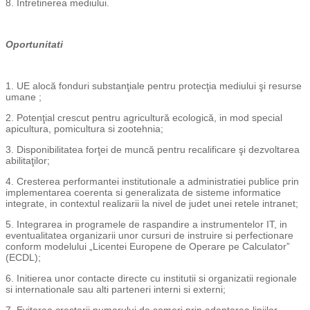
8. Intretinerea mediului.
Oportunitati
1. UE alocă fonduri substanţiale pentru protecţia mediului şi resurse
umane ;
2. Potenţial crescut pentru agricultură ecologică, in mod special
apicultura, pomicultura si zootehnia;
3. Disponibilitatea forţei de muncă pentru recalificare şi dezvoltarea
abilitaţilor;
4. Cresterea performantei institutionale a administratiei publice prin
implementarea coerenta si generalizata de sisteme informatice
integrate, in contextul realizarii la nivel de judet unei retele intranet;
5. Integrarea in programele de raspandire a instrumentelor IT, in
eventualitatea organizarii unor cursuri de instruire si perfectionare
conform modelului „Licentei Europene de Operare pe Calculator”
(ECDL);
6. Initierea unor contacte directe cu institutii si organizatii regionale
si internationale sau alti parteneri interni si externi;