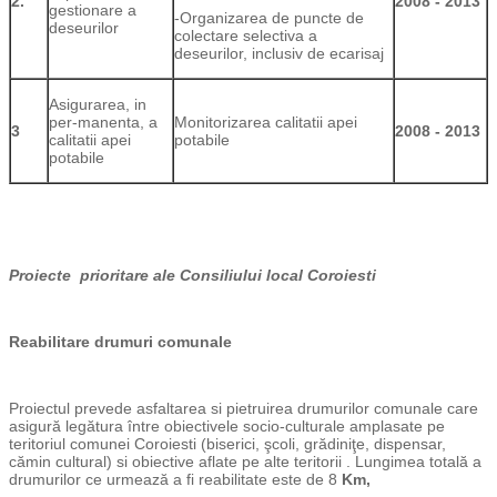
2.
2008 - 2013
gestionare a
-Organizarea de puncte de
deseurilor
colectare selectiva a
deseurilor, inclusiv de ecarisaj
Asigurarea, in
per-manenta, a
Monitorizarea calitatii apei
3
2008 - 2013
calitatii apei
potabile
potabile
Proiecte prioritare ale Consiliului local Coroiesti
Reabilitare drumuri comunale
Proiectul prevede asfaltarea si pietruirea drumurilor comunale care
asigură legătura între obiectivele socio-culturale amplasate pe
teritoriul comunei Coroiesti (biserici, şcoli, grădiniţe, dispensar,
cămin cultural) si obiective aflate pe alte teritorii . Lungimea totală a
drumurilor ce urmează a fi reabilitate este de 8
Km,