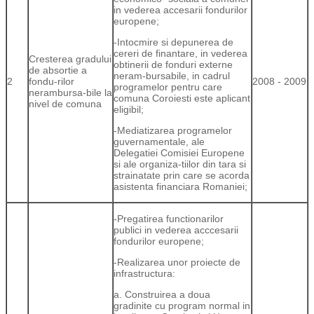
in vederea accesarii fondurilor
europene;
-Intocmire si depunerea de
cereri de finantare, in vederea
Cresterea gradului
obtinerii de fonduri externe
de absortie a
neram-bursabile, in cadrul
2
fondu-rilor
2008 - 2009
programelor pentru care
nerambursa-bile la
comuna Coroiesti este aplicant
nivel de comuna
eligibil;
-Mediatizarea programelor
guvernamentale, ale
Delegatiei Comisiei Europene
si ale organiza-tiilor din tara si
strainatate prin care se acorda
asistenta financiara Romaniei;
-Pregatirea functionarilor
publici in vederea acccesarii
fondurilor europene;
-Realizarea unor proiecte de
infrastructura:
a. Construirea a doua
gradinite cu program normal in