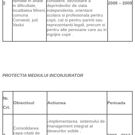
familiile in aflate
consiliere, dezvoltare a
2
2008 – 2009
in dificultate,
deprinderilor de viata
localitatea Mireni,
independenta, orientare
comuna
scolara si profesionala pentru
Coroiesti, jud.
copii, cat si pentru parinti sau
Vaslui
reprezentantii legali, precum si
pentru alte persoane care au in
ingrijire copii .
PROTECTIA MEDIULUI INCONJURATOR
Nr.
Obiectivul
Actiunea
Perioada
Crt.
-
implementarea sistemului de
management integrat al
Consolidarea
deseurilor solide ;
capa-citatii de