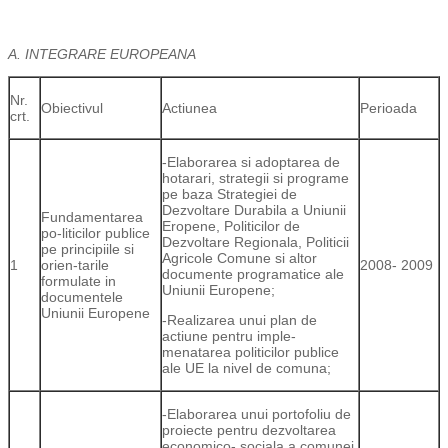
A. INTEGRARE EUROPEANA
Nr.
Obiectivul
Actiunea
Perioada
crt.
-Elaborarea si adoptarea de
hotarari, strategii si programe
pe baza Strategiei de
Dezvoltare Durabila a Uniunii
Fundamentarea
Eropene, Politicilor de
po-liticilor publice
Dezvoltare Regionala, Politicii
pe principiile si
Agricole Comune si altor
1
orien-tarile
2008- 2009
documente programatice ale
formulate in
Uniunii Europene;
documentele
Uniunii Europene
-Realizarea unui plan de
actiune pentru imple-
menatarea politicilor publice
ale UE la nivel de comuna;
-Elaborarea unui portofoliu de
proiecte pentru dezvoltarea
economico- sociala a comunei