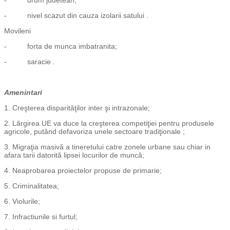
- drum judetean;
- nivel scazut din cauza izolarii satului .
Movileni
- forta de munca imbatranita;
- saracie .
Amenintari
1. Creşterea disparităţilor inter şi intrazonale;
2. Lărgirea UE va duce la creşterea competiţiei pentru produsele
agricole, putând defavoriza unele sectoare tradiţionale ;
3. Migraţia masivă a tineretului catre zonele urbane sau chiar in
afara tarii datorită lipsei locurilor de muncă;
4. Neaprobarea proiectelor propuse de primarie;
5. Criminalitatea;
6. Violurile;
7. Infractiunile si furtul;