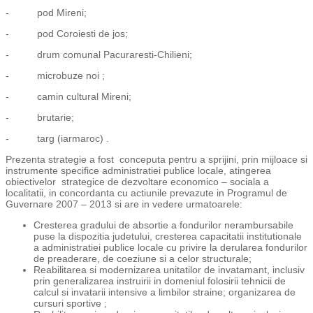
- pod Mireni;
- pod Coroiesti de jos;
- drum comunal Pacuraresti-Chilieni;
- microbuze noi ;
- camin cultural Mireni;
- brutarie;
- targ (iarmaroc) .
Prezenta strategie a fost conceputa pentru a sprijini, prin mijloace si
instrumente specifice administratiei publice locale, atingerea
obiectivelor strategice de dezvoltare economico – sociala a
localitatii, in concordanta cu actiunile prevazute in Programul de
Guvernare 2007 – 2013 si are in vedere urmatoarele:
Cresterea gradului de absortie a fondurilor nerambursabile
puse la dispozitia judetului, cresterea capacitatii institutionale
a administratiei publice locale cu privire la derularea fondurilor
de preaderare, de coeziune si a celor structurale;
Reabilitarea si modernizarea unitatilor de invatamant, inclusiv
prin generalizarea instruirii in domeniul folosirii tehnicii de
calcul si invatarii intensive a limbilor straine; organizarea de
cursuri sportive ;