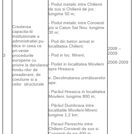
- Podul metalic intre Chilienii
de sus si Chilienii de jos :
lungime 50 m;
- Podul metalic intre Coroiesti
Cresterea
jos si Catun Sat Nou: lungime
capacita-tii
30 m;
institutionale a
administratiei pu-
- Pod din beton armat in
blice in ceea ce
localitatea Chilieni;
2008 –
pri-veste
2009
- Pod in loc. Mireni;
3
procedurile
europene cu
2008-2009
- Podet in localitatea Movileni
privire la derularea
spre Hreasca
fondu-rilor de
preaderare, de
e. Decolmatarea următoarelor
coeziune si a
ape:
celor structurale
- Parâul Hreasca in localitatea
Movileni: lungime 800 m;
- Pârâul Dumbrava intre
localitatile Movileni-Mireni:
lungime 1,2 km;
- Paraul Pereschiv intre
Chilieni-Coroiesti de sus si
Coroiesti de jos 400 m .