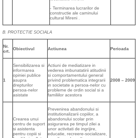
- Terminarea lucrarilor de
constructie ale caminului
cultural Mireni .
B. PROTECTIE SOCIALA
Nr.
Obiectivul
Actiunea
Perioada
crt.
Sensibilizarea si
Actiuni de mediatizare in
informarea
vederea imbunatatirii atitudinii
opiniei publice
si comportamentului general
1
asupra
privind problematica integrarii
2008 – 2009
drepturilor
in societate a persoa-nelor cu
persoa-nelor
probleme de ordin social si a
asistate
familiilor acestora
Prevenirea abandonului si
institutionalizarii copiilor, a
Crearea unui
abandonului scolar prin
centru de suport
asigurarea pe timpul zilei a
si asistenta
unor activitati de ingrijire,
pentru copiii si
educatie, recreere-socializare,