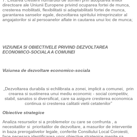
7. Evitarea cresterii numarului de someri prin adoptarea liniilor
directoare ale Uniunii Europene privind ocuparea fortei de munca,
cresterea mobilitatii, flexibilitatii si adaptabilitatii fortei de munca,
garantarea sanselor egale, dezvoltarea spiritului intreprinzator al
angajatorilor si al persoanelor aflate in cautarea unui loc de munca;
VIZIUNEA SI OBIECTIVELE PRIVIND DEZVOLTAREA
ECONOMICO-SOCIALA A COMUNEI
Viziunea de dezvoltare economico-sociala
„Dezvoltarea durabila si echilibrata a zonei, implicit a comunei, prin
crearea si sustinerea unui mediu economic - social competitiv,
stabil, sanatos si diversificat, care sa asigure cresterea economica
continua si cresterea calitatii vietii cetatenilor”
Obiective strategice
Analiza resurselor si a problemelor cu care se confrunta , a
necesitatilor si prioritatilor de dezvoltare, a masurilor de interventie
in baza prerogativelor legale, conferite Consiliului Local Coroiesti,
face necesara identificarea unor obiective strategice menite sa