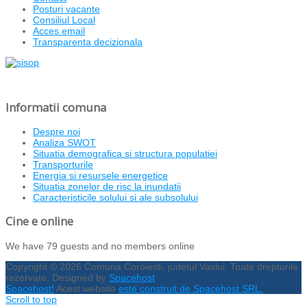
Posturi vacante
Consiliul Local
Acces email
Transparenta decizionala
Informatii comuna
Despre noi
Analiza SWOT
Situatia demografica si structura populatiei
Transporturile
Energia si resursele energetice
Situatia zonelor de risc la inundatii
Caracteristicile solului si ale subsolului
Cine e online
We have 79 guests and no members online
Copyright © 2026 Comuna Coroiesti, judetul Vaslui. Toate drepturile
rezervate. Designed by
Spacehost
Spacehost!
Acest website
este construit de Spacehost SRL.
Scroll to top